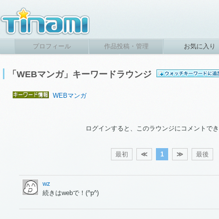
プロフィール
作品投稿・管理
お気に入り
「WEBマンガ」キーワードラウンジ
WEBマンガ
ログインすると、このラウンジにコメントでき
最初
≪
1
≫
最後
wz
続きはwebで！(^p^)