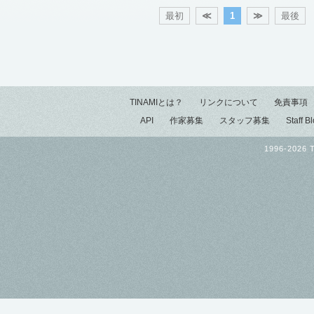
最初
≪
1
≫
最後
TINAMIとは？
リンクについて
免責事項
API
作家募集
スタッフ募集
Staff B
1996-2026 T