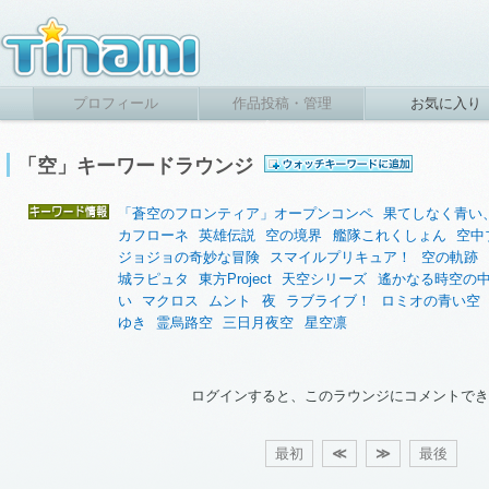
プロフィール
作品投稿・管理
お気に入り
「空」キーワードラウンジ
「蒼空のフロンティア」オープンコンペ
果てしなく青い
カフローネ
英雄伝説
空の境界
艦隊これくしょん
空中
ジョジョの奇妙な冒険
スマイルプリキュア！
空の軌跡
城ラピュタ
東方Project
天空シリーズ
遙かなる時空の
い
マクロス
ムント
夜
ラブライブ！
ロミオの青い空
ゆき
霊烏路空
三日月夜空
星空凛
ログインすると、このラウンジにコメントでき
最初
≪
≫
最後