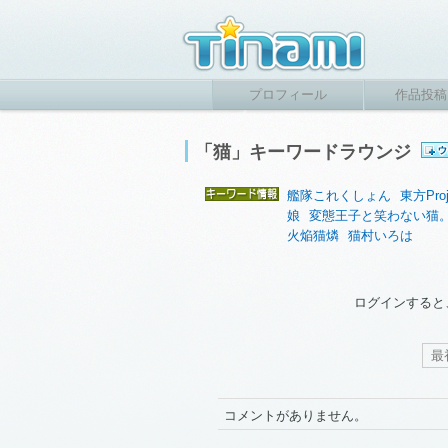
プロフィール
作品投稿
「猫」キーワードラウンジ
艦隊これくしょん
東方Proj
娘
変態王子と笑わない猫
火焔猫燐
猫村いろは
ログインすると
最
コメントがありません。