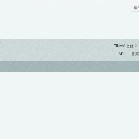
最
TINAMIとは？
API
作家