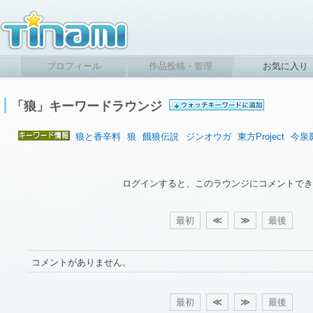
プロフィール
作品投稿・管理
お気に入り
「狼」キーワードラウンジ
狼と香辛料
狼
餓狼伝説
ジンオウガ
東方Project
今泉
ログインすると、このラウンジにコメントでき
最初
≪
≫
最後
コメントがありません。
最初
≪
≫
最後