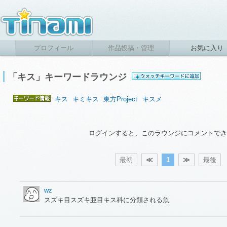
プロフィール
作品投稿・管理
お気に入り
「キス」キーワードラウンジ
キス
キミキス
東方Project
キスメ
ログインすると、このラウンジにコメントでき
最初
≪
1
≫
最後
wz
スズキ目スズキ亜目キス科に分類される魚