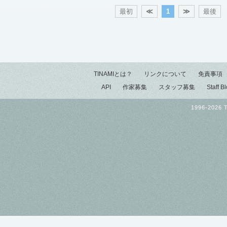
最初
≪
1
≫
最後
TINAMIとは？
リンクについて
免責事項
API
作家募集
スタッフ募集
Staff B
1996-2026 T