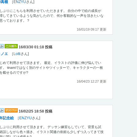
帥高嶺
［
ENZYU
さん]
しぶりにこちらを利用させていただきます。 自分の中で絵の成長が
滞してきているような気がしたので、何か客観的な一声を頂きたいな
思っております。 ?
16/01/19 09:17 更新
16/03/30 01:18 投稿
コノエ
［
Lotti
さん]
じめて利用させて頂きます。 最近、イラストの評価に伸び悩んでい
す。 tinamiではなく別のサイトやツイッターで、キャラクターの一枚
を載せるのですが?
16/04/23 12:27 更新
16/02/25 18:58 投稿
年記念絵
［
ENZYU
さん]
しぶりに利用させて頂きます。 デッサン練習もしていて、背景も試
錯誤しながら色々描き、イラスト関連の依頼も少しずつ入ってきて技
面に関しては成長を?