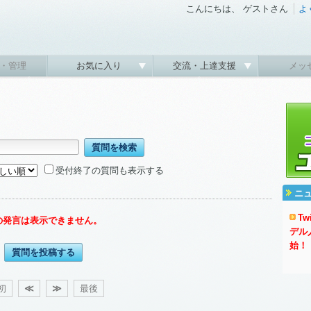
こんにちは、 ゲストさん
よ
・管理
お気に入り
交流・上達支援
メッ
受付終了の質問も表示する
ニ
T
の発言は表示できません。
デル
始！
質問を投稿する
初
≪
≫
最後