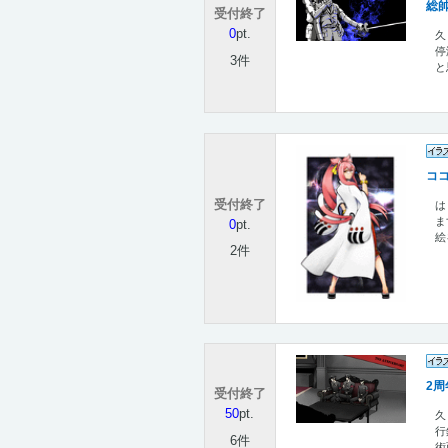
総
受付終了
0
pt.
久
停
3件
と
コ
受付終了
は
ま
0
pt.
絵
2件
2周
受付終了
50
pt.
久
行
6件
術