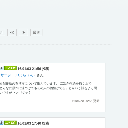
初
≪
≫
最後
16/01/03 21:56 投稿
ッサージ
［
りふら（ん）
さん]
次創作絵の在り方について悩んでいます。 二次創作絵を描く上で
どんなに原作に近づけてもその人の個性がでる」とかいう話をよく聞
のですが ・オリジナ?
16/01/20 20:58 更新
16/01/03 17:40 投稿