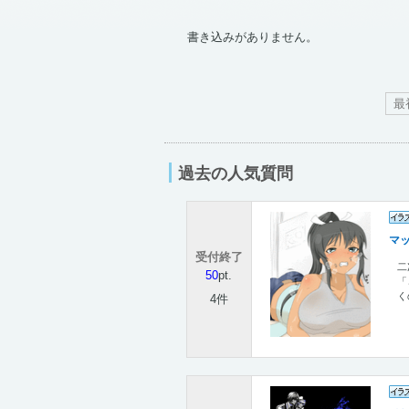
書き込みがありません。
最
過去の人気質問
マ
受付終了
二
50
pt.
「
く
4件