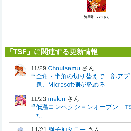
河原野アパラ
さん
「TSF」に関連する更新情報
11/29
ChouIsamu
さん
全角・半角の切り替えで一部アプ
題、Microsoft側が認める
11/23
melon
さん
低温コンベクションオーブン TSF
た
11/21
獅子神タロー
さん