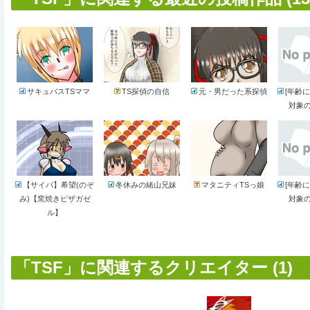
サキュバスTSママ
TS探偵の自信
元・男だった系探偵
[年齢
対象の
【サイバ】希望(のぞ
冬休みの緒山兄妹
マタニティTSっ娘
[年齢
み)【窯焼きピザガゼ
対象の
ル】
「TSF」に関連するクリエイター (1)