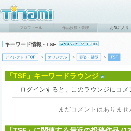
プロフィール
作品投稿・管理
お気に入り
キーワード情報 - TSF
ディレクトリTOP
>
オリジナル
>
容姿・髪型
>
TSF
「TSF」キーワードラウンジ
ログインすると、このラウンジにコメ
まだコメントはありませ
「TSF」に関連する最近の投稿作品 (13