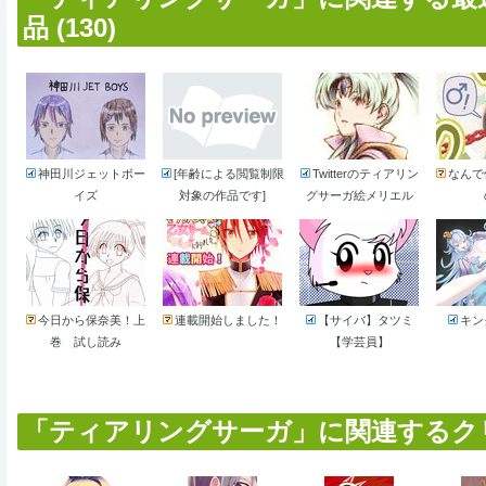
品 (130)
神田川ジェットボー
[年齢による閲覧制限
Twitterのティアリン
なんで
イズ
対象の作品です]
グサーガ絵メリエル
今日から保奈美！上
連載開始しました！
【サイバ】タツミ
キン
巻 試し読み
【学芸員】
「ティアリングサーガ」に関連するクリエ