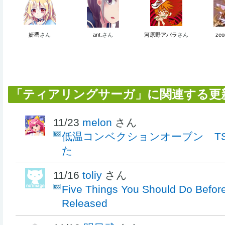
妍罌
さん
ant.
さん
河原野アパラ
さん
zeo
「ティアリングサーガ」に関連する更
11/23
melon
さん
低温コンベクションオーブン TSF
た
11/16
toliy
さん
Five Things You Should Do Before
Released