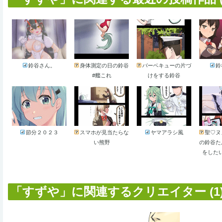
鈴谷さん。
身体測定の日の鈴谷
バーベキューの片づ
鈴
#艦これ
けをする鈴谷
節分２０２３
スマホが見当たらな
ヤマアラシ風
聖♡ヌ
い熊野
の鈴谷た
をした
「すずや」に関連するクリエイター (1