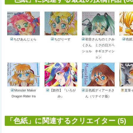
ちびあんじぇら
ちびりーす
初音さんちのミクみ
色紙
くさん ミクの日スペ
ショル ネギエディシ
ョン
Monster Maker
【創作】『いろが
豆色紙ディアーネさ
直筆
Dragon Rider Ira
み』
ん（リテイク版）
「色紙」に関連するクリエイター (5)