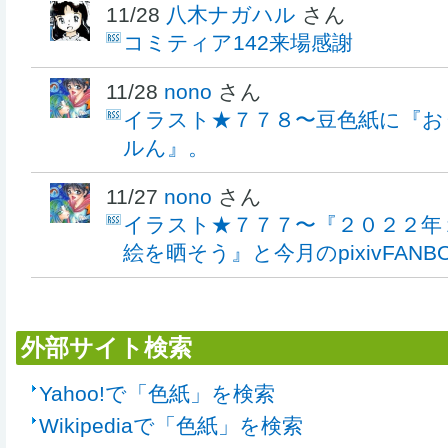
11/28
八木ナガハル
さん
コミティア142来場感謝
11/28
nono
さん
イラスト★７７８〜豆色紙に『お
ルん』。
11/27
nono
さん
イラスト★７７７〜『２０２２年
絵を晒そう』と今月のpixivFANB
外部サイト検索
Yahoo!で「色紙」を検索
Wikipediaで「色紙」を検索