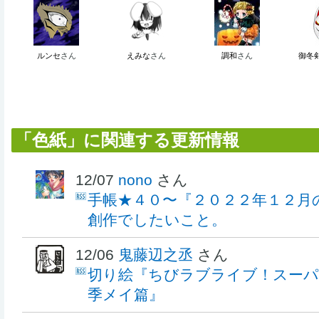
ルンセ
さん
えみな
さん
調和
さん
御冬
「色紙」に関連する更新情報
12/07
nono
さん
手帳★４０〜『２０２２年１２月
創作でしたいこと。
12/06
鬼藤辺之丞
さん
切り絵『ちびラブライブ！スーパ
季メイ篇』