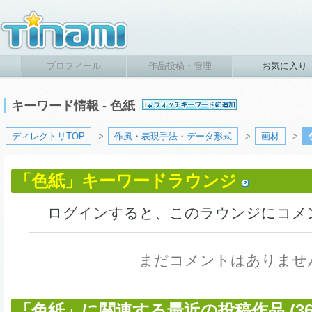
プロフィール
作品投稿・管理
お気に入り
キーワード情報 - 色紙
ディレクトリTOP
>
作風・表現手法・データ形式
>
画材
>
「色紙」キーワードラウンジ
ログインすると、このラウンジにコメ
まだコメントはありませ
「色紙」に関連する最近の投稿作品 (36