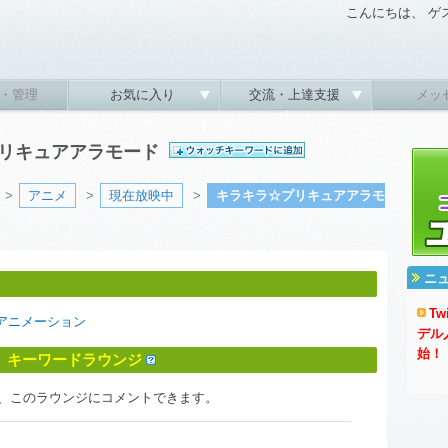
こんにちは、 ゲ
・管理
お気に入り
交流・上達支援
メッ
☆プリキュアアラモード
>
アニメ
>
現在放映中
>
キラキラ☆プリキュアアラモ
ニ
T
アニメーション
デル
始！
」キーワードラウンジ
、このラウンジにコメントできます。