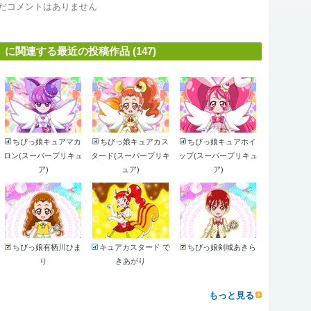
だコメントはありません
関連する最近の投稿作品 (147)
ちびっ娘キュアマカ
ちびっ娘キュアカス
ちびっ娘キュアホイ
ロン(スーパープリキュ
タード(スーパープリキ
ップ(スーパープリキュ
ア)
ュア)
ア)
ちびっ娘有栖川ひま
キュアカスタード で
ちびっ娘剣城あきら
り
きあがり
もっと見る