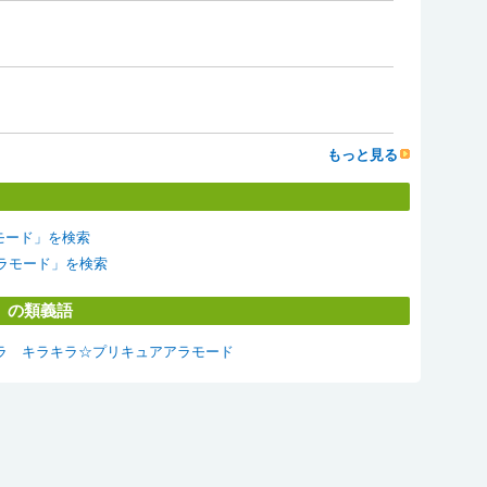
もっと見る
ラモード」を検索
アアラモード」を検索
」の類義語
ラ
キラキラ☆プリキュアアラモード
リンクについて
免責事項
プライバシーポリシー
作品投稿ガイドライ