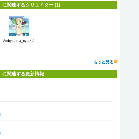
に関連するクリエイター (1)
Ambystoma_nya
さん
もっと見る
」に関連する更新情報
』
』