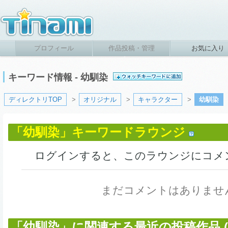
プロフィール
作品投稿・管理
お気に入り
キーワード情報 - 幼馴染
ディレクトリTOP
>
オリジナル
>
キャラクター
>
幼馴染
「幼馴染」キーワードラウンジ
ログインすると、このラウンジにコメ
まだコメントはありませ
「幼馴染」に関連する最近の投稿作品 (1