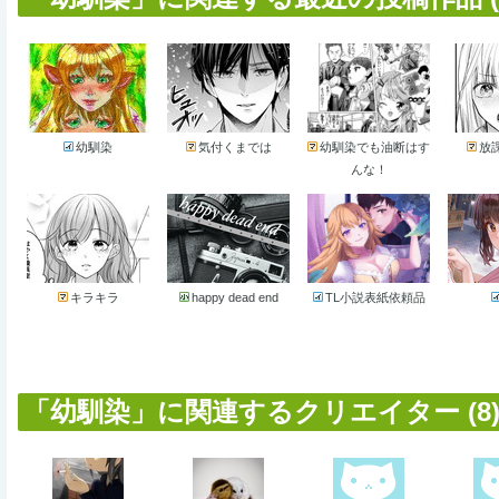
幼馴染
気付くまでは
幼馴染でも油断はす
放
んな！
キラキラ
happy dead end
TL小説表紙依頼品
「幼馴染」に関連するクリエイター (8