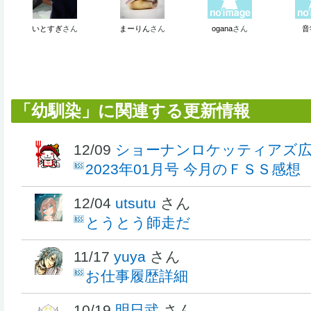
いとすぎ
さん
まーりん
さん
ogana
さん
音
「幼馴染」に関連する更新情報
12/09
ショーナンロケッティアズ
2023年01月号 今月のＦＳＳ感想
12/04
utsutu
さん
とうとう師走だ
11/17
yuya
さん
お仕事履歴詳細
10/19
明日武
さん