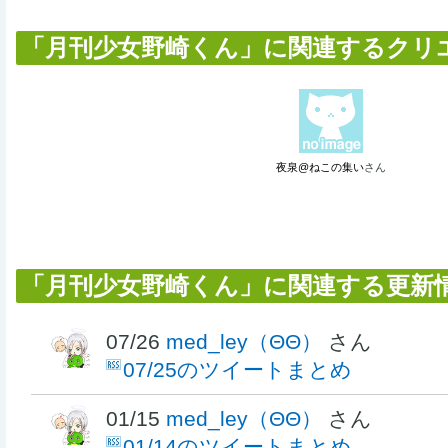
「月刊少女野崎くん」に関連するクリエイ
夜泉@ねこの集い
さん
「月刊少女野崎くん」に関連する更新
07/26
med_ley（ΘΘ）
さん
07/25のツイートまとめ
01/15
med_ley（ΘΘ）
さん
01/14のツイートまとめ