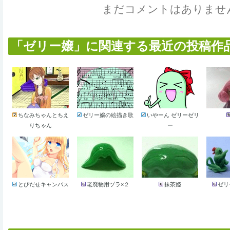
まだコメントはありませ
「ゼリー嬢」に関連する最近の投稿作品 (
ちなみちゃんとちえ
ゼリー嬢の絵描き歌
いやーん ゼリーゼリ
りちゃん
ー
とびだせキャンバス
老廃物用ヅラ×２
抹茶姫
ゼリ