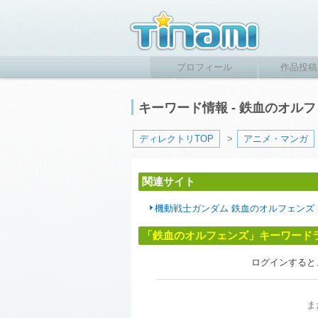
プロフィール
作品投稿
キーワード情報 - 鉄血のオル
ディレクトリTOP
>
アニメ・マンガ
関連サイト
機動戦士ガンダム 鉄血のオルフェンズ
「鉄血のオルフェンズ」キーワード
ログインすると
ま