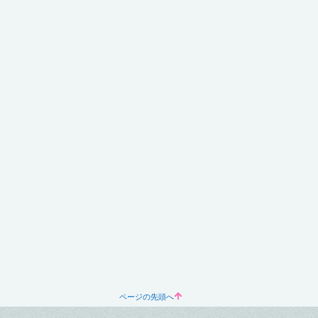
ページの先頭へ