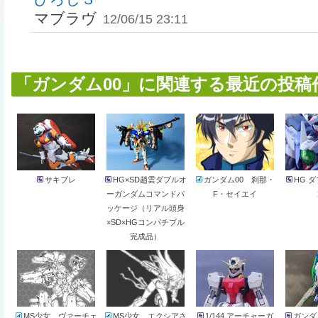
マブラヴ
12/06/15 23:11
「ガンダム00」に関連する最近の投稿作品 
サキブレ
HG×SD趙雲ダブルオ
ガンダム00 刹那・
HG 
ーガンダムコマンドパ
F・セイエイ
ッケージ（リアル頭身
×SD×HGコンパチブル
完成品）
MS少女 ヴァーチェ
MS少女 エクシアさ
1/144 アーチャーガ
ガンダ