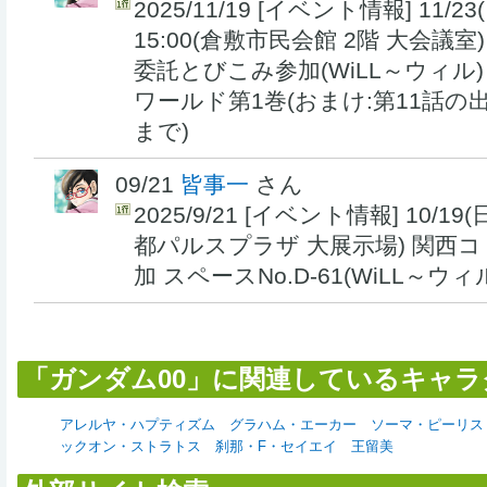
2025/11/19 [イベント情報] 11/23
15:00(倉敷市民会館 2階 大会議室) Co
委託とびこみ参加(WiLL～ウィル)
ワールド第1巻(おまけ:第11話
まで)
09/21
皆事一
さん
2025/9/21 [イベント情報] 10/19(日
都パルスプラザ 大展示場) 関西コ
加 スペースNo.D-61(WiLL～ウィ
「ガンダム00」に関連しているキャラ
アレルヤ・ハプティズム
グラハム・エーカー
ソーマ・ピーリス
ックオン・ストラトス
刹那・F・セイエイ
王留美