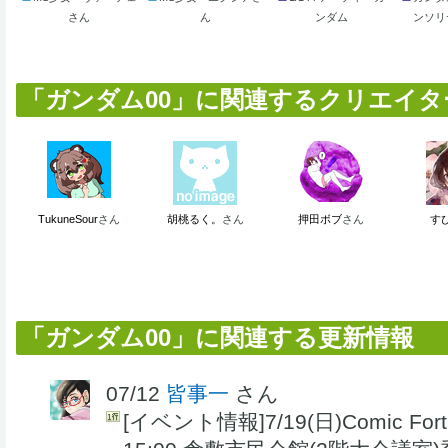
さん
ん
ンダム
ンソリ
「ガンダム00」に関連するクリエイター (
TukuneSour
さん
胡桃るく。
さん
押田ボブ
さん
す
「ガンダム00」に関連する更新情報
07/12
皆事一
さん
[イベント情報]7/19(日)Comic Fort