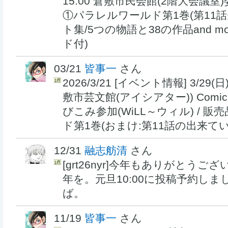
15:00 倉敷市民会館(2階大会議
①パラレルワールド第1巻(第11
ト集/5つの物語と38の作品and m
ド付)
03/21
皆事一
さん
2026/3/21 [イベント情報] 3/29(日)
敷市芸文館(アイシアター)) Comic F
びこみ参加(WiLL～ウィル) / 
ド第1巻(おまけ:第11話の出来て
12/31
融志舫清
さん
[grt26nyr]今年もありがとう
年を。元旦10:00に投稿予約し
ば。
11/19
皆事一
さん