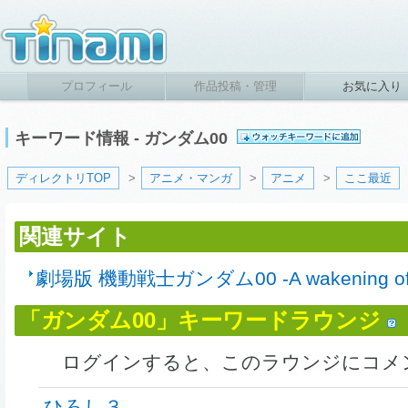
プロフィール
作品投稿・管理
お気に入り
キーワード情報 - ガンダム00
ディレクトリTOP
>
アニメ・マンガ
>
アニメ
>
ここ最近
関連サイト
劇場版 機動戦士ガンダム00 -A wakening of the
「ガンダム00」キーワードラウンジ
ログインすると、このラウンジにコメ
ひろし３