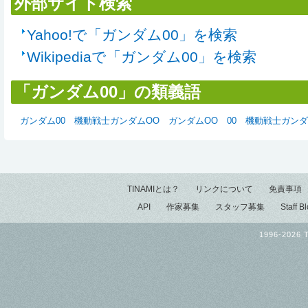
外部サイト検索
Yahoo!で「ガンダム00」を検索
Wikipediaで「ガンダム00」を検索
「ガンダム00」の類義語
ガンダム00
機動戦士ガンダムOO
ガンダムOO
00
機動戦士ガンダ
TINAMIとは？
リンクについて
免責事項
API
作家募集
スタッフ募集
Staff B
1996-2026 T