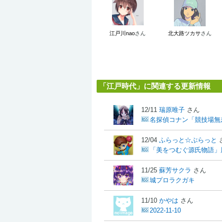
江戸川nao
さん
北大路ツカサ
さん
「江戸時代」に関連する更新情報
12/11
瑞原唯子
さん
名探偵コナン「競技場無
12/04
ふらっと☆ぶらっと
「美をつむぐ源氏物語」
11/25
蘇芳サクラ
さん
城プロラクガキ
11/10
かやは
さん
2022-11-10