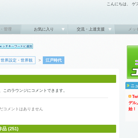
こんにちは、 ゲ
・管理
お気に入り
交流・上達支援
メッ
世界設定・世界観
>
江戸時代
ニ
、このラウンジにコメントできます。
T
デル
だコメントはありません
始！
(251)