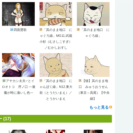
四面楚歌
「其のまま地口 に
「其のまま地口 に
ゃぐろ線」MG11.武蔵
ゃぐろ線」
小杉（むさしこすぎ）
／むかしおすし
アヤカシ太夫♂とイ
「其のまま地口 に
【猫】其のまま地
ロオトコ 序ノ口 ―逢
ゃんぼく線」N12.東大
口 みゅうおうせん
魔が時に逢いし色―
前（とうだいまえ）／
（東京～高尾）【中央
とうかいまえ
線】
もっと見る
17)