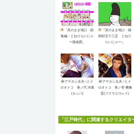
「其のまま地口 総
『其のまま地口・猫
集編・とねりらいにゃ
飼好五十三疋 とねり
ー路線図」
らいにゃー』
アヤカシ太夫♂とイ
アヤカシ太夫♂とイ
ロオトコ 巻ノ弐 河童
ロオトコ 巻ノ壱 襖幽
(カッパ)
霊(フスマユウレイ)
「江戸時代」に関連するクリエイター (