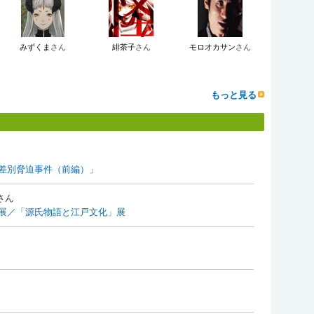
みずくま
さん
緋茶子
さん
モロオカサン
さん
もっと見る
差別脅迫事件（前編）」
さん
展／「源氏物語と江戸文化」展