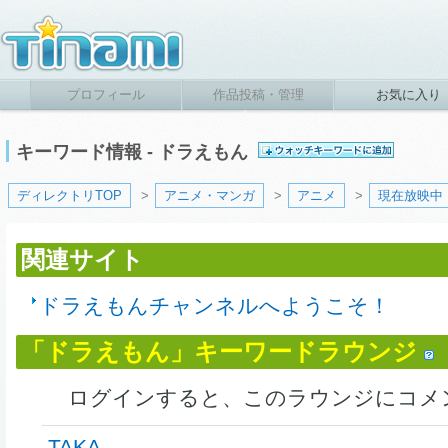
プロフィール
作品投稿・管理
お気に入り
キーワード情報 - ドラえもん
ディレクトリTOP
>
アニメ・マンガ
>
アニメ
>
現在放映中
関連サイト
ドラえもんチャンネルへようこそ！
「ドラえもん」キーワードラウンジ
ログインすると、このラウンジにコメ
TAKA