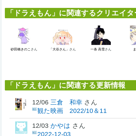
「ドラえもん」に関連するクリエイター 
砂田橋きのこ
さん
「大谷さん」
さん
一条 高雪
さん
「ドラえもん」に関連する更新情報
12/06
三倉 和幸
さん
観た映画 2022/10＆11
12/03
かやは
さん
2022-12-03