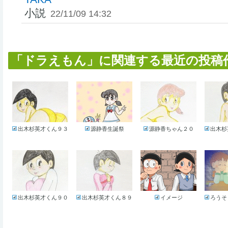
小説
22/11/09 14:32
「ドラえもん」に関連する最近の投稿作品 
出木杉英才くん９３
源静香生誕祭
源静香ちゃん２０
出木杉
出木杉英才くん９０
出木杉英才くん８９
イメージ
ろうそ