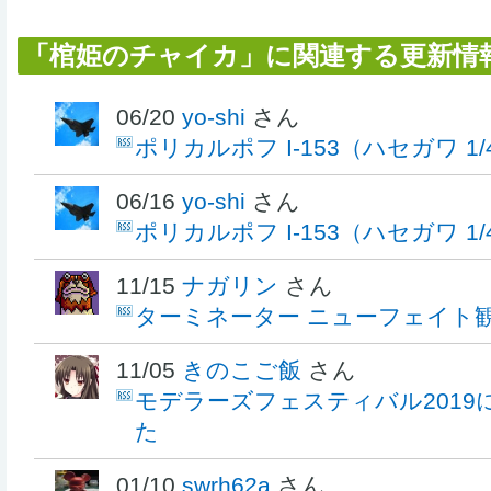
「棺姫のチャイカ」に関連する更新情
06/20
yo-shi
さん
ポリカルポフ I-153（ハセガワ 1
06/16
yo-shi
さん
ポリカルポフ I-153（ハセガワ 1
11/15
ナガリン
さん
ターミネーター ニューフェイト
11/05
きのこご飯
さん
モデラーズフェスティバル2019
た
01/10
swrh62a
さん