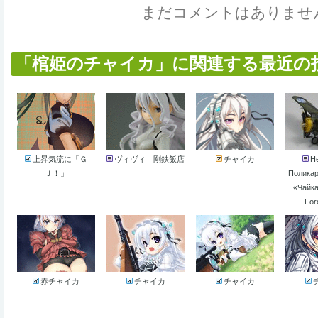
まだコメントはありませ
「棺姫のチャイカ」に関連する最近の投稿
上昇気流に「Ｇ
ヴィヴィ 剛鉄飯店
チャイカ
He
Ｊ！」
Полика
«Чайка»
For
赤チャイカ
チャイカ
チャイカ