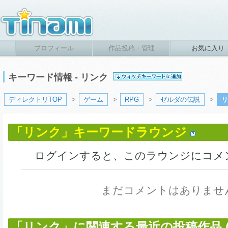
プロフィール
作品投稿・管理
お気に入り
キーワード情報 - リンク
ディレクトリTOP
>
ゲーム
>
RPG
>
ゼルダの伝説
>
リ
「リンク」キーワードラウンジ
ログインすると、このラウンジにコメ
まだコメントはありませ
「リンク」に関連する最近の投稿作品 (2