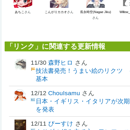
あちこ
さん
こんがりカカオ
さん
長永時空(Nagae Jiku)
Willow
さん
「リンク」に関連する更新情報
11/30
森野ヒロ
さん
技法書発売！うまい絵のリクツ 
基本
12/12
ChouIsamu
さん
日本・イギリス・イタリアが次期
を発表
12/11
ぴーすけ
さん