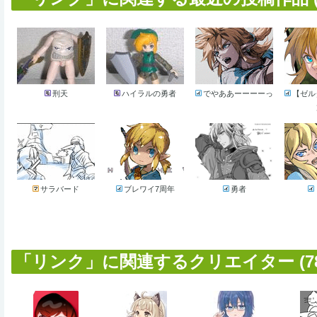
刑天
ハイラルの勇者
でやああーーーーっ
【ゼル
サラバード
ブレワイ7周年
勇者
「リンク」に関連するクリエイター (78