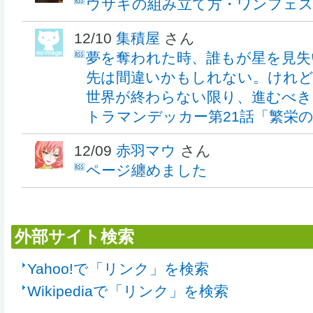
ウサギの組み立て方・ワンフェス
12/10
集積屋
さん
夢を奪われた時、誰もが星を見失
先は間違いかもしれない。けれど
世界が終わらない限り、進むべき
トラマンデッカー第21話「繁栄
12/09
赤羽マウ
さん
ページ纏めました
外部サイト検索
Yahoo!で「リンク」を検索
Wikipediaで「リンク」を検索