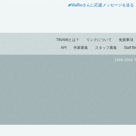
MaRioさんに応援メッセージを送る
TINAMIとは？
リンクについて
免責事項
API
作家募集
スタッフ募集
Staff B
1996-2026 T