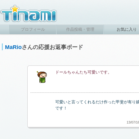
プロフィール
作品投稿・管理
お気に入り
MaRio
さんの応援お返事ボード
ドールちゃんたち可愛いです。
可愛いと言ってくれるだけ作った甲斐が有り
です！
13/07/1