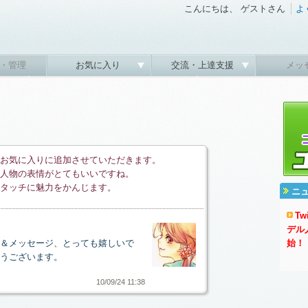
こんにちは、 ゲストさん
よ
・管理
お気に入り
交流・上達支援
メッ
お気に入りに追加させていただきます。
人物の表情がとてもいいですね。
タッチに魅力をかんじます。
ニ
T
デル
＆メッセージ、とっても嬉しいで
始！
うございます。
10/09/24 11:38