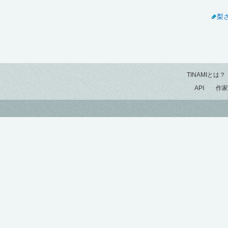
梨
TINAMIとは？
API
作家