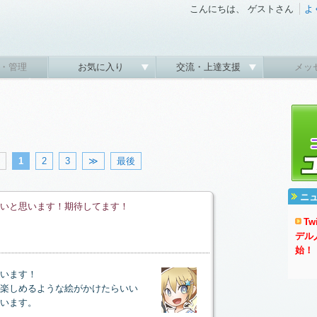
こんにちは、 ゲストさん
よ
・管理
お気に入り
交流・上達支援
メッ
1
2
3
≫
最後
ニ
いと思います！期待してます！
T
デル
始！
います！
楽しめるような絵がかけたらいい
います。