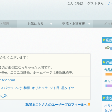
こんにちは、 ゲストさん
よ
・管理
お気に入り
交流・上達支援
メッ
応
りがとうございます！
作
をするのが面倒になっちゃった人間です。
作品
X、Twitter、ニコニコ静画、ホームページは更新継続中。
b.fc2.com/
キャ
スパッツ
へそ
和服
オリキャラ
ジト目
黒タイツ
ike_2k
主
聡間まことさんのユーザープロフィールへ
オリ
女の