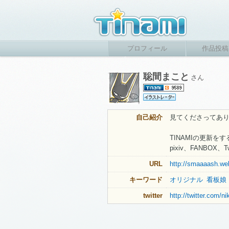
プロフィール
作品投稿
聡間まこと
さん
自己紹介
見てくださってあ
TINAMIの更新
pixiv、FANBO
URL
http://smaaaash.we
キーワード
オリジナル
看板娘
twitter
http://twitter.com/n