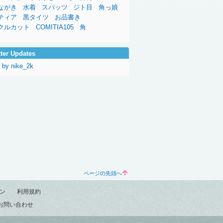
ながき
水着
スパッツ
ジト目
角っ娘
ティア
黒タイツ
お品書き
クルカット
COMITIA105
角
tter Updates
 by nike_2k
ページの先頭へ
ン
利用規約
お問い合わせ