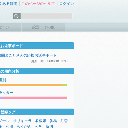
くある質問
このページのヘルプ
ログイン
セージ
設定・その他
援お返事ボード
聡間まことさんの応援お返事ボード
更新日時：14/08/10 02:38
品の傾向分析
種別
ラクター
な登録タグ
ジナル
オリキャラ
看板娘
參烏
月雪
子
和服
らくがき
へそ
新刊