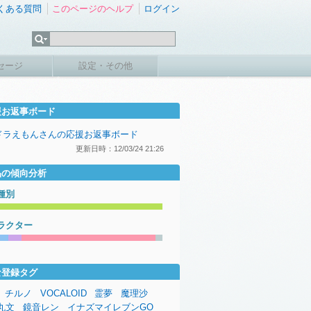
くある質問
このページのヘルプ
ログイン
セージ
設定・その他
援お返事ボード
ドラえもんさんの応援お返事ボード
更新日時：12/03/24 21:26
品の傾向分析
種別
ラクター
な登録タグ
チルノ
VOCALOID
霊夢
魔理沙
丸文
鏡音レン
イナズマイレブンGO