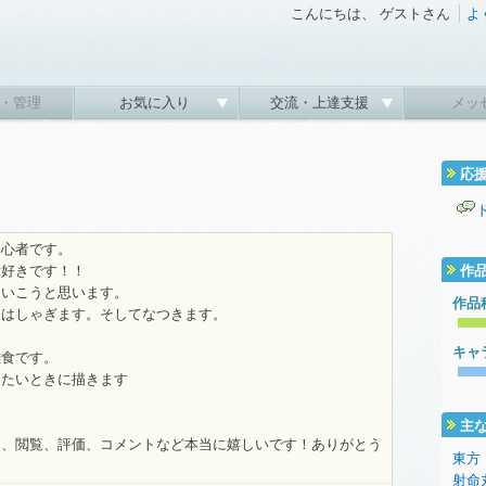
こんにちは、 ゲストさん
よ
・管理
お気に入り
交流・上達支援
メッ
応
初心者です。
大好きです！！
作
ていこうと思います。
作品
とはしゃぎます。そしてなつきます。
キャ
雑食です。
きたいときに描きます
主
り、閲覧、評価、コメントなど本当に嬉しいです！ありがとう
東方
射命