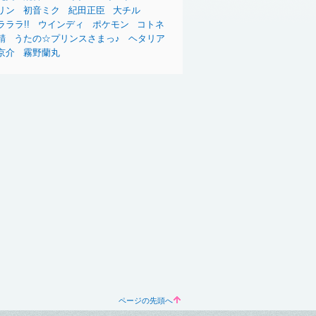
リン
初音ミク
紀田正臣
大チル
ラララ!!
ウインディ
ポケモン
コトネ
精
うたの☆プリンスさまっ♪
ヘタリア
京介
霧野蘭丸
ページの先頭へ