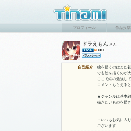
プロフィール
作品投稿
ドラえもん
さん
自己紹介
絵を描くのはまだ
でも絵を描くのが
ここで絵の勉強し
コメントもらえる
★ジャンルは基本
描きたいものを描
・いつもお気に入
ございます