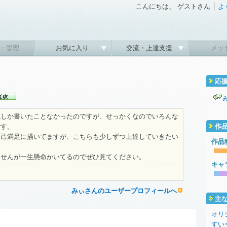
こんにちは、 ゲストさん
よ
・管理
お気に入り
交流・上達支援
メッ
応
説しか書いたことなかったのですが、せっかくなのでいろんな
です。
作
自己満足に描いてますが、こちらも少しずつ上達していきたい
作品
ませんが一生懸命かいてるのでぜひ見てください。
キャ
みぃさんのユーザープロフィールへ
主
オリ
すい