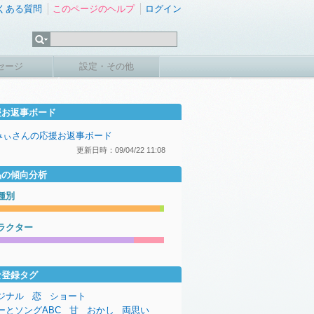
くある質問
このページのヘルプ
ログイン
セージ
設定・その他
援お返事ボード
みぃさんの応援お返事ボード
更新日時：09/04/22 11:08
品の傾向分析
種別
ラクター
な登録タグ
ジナル
恋
ショート
ーとソングABC
甘
おかし
両思い