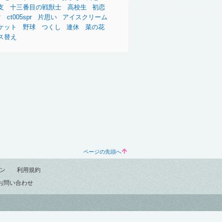
支
十三番目の戦獣士
高校生
初恋
マ
ct005spr
片思い
アイスクリーム
ケット
野球
つくし
連休
菜の花
ス替え
ページの先頭へ
ン
利用規約
お問い合わせ