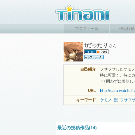
プロフィール
作品投稿
tだったり
さん
自己紹介
フサフサしたケモ
時に可愛く、時に
♂♀問わずに美味し
URL
http://uaru.web.fc2
キーワード
ケモノ
獣
フサフ
最近の投稿作品(14)