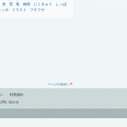
虎
雪
竜
梅雨
にくきゅう
しっぽ
シッポ
イラスト
フサフサ
ページの先頭へ
ン
利用規約
お問い合わせ