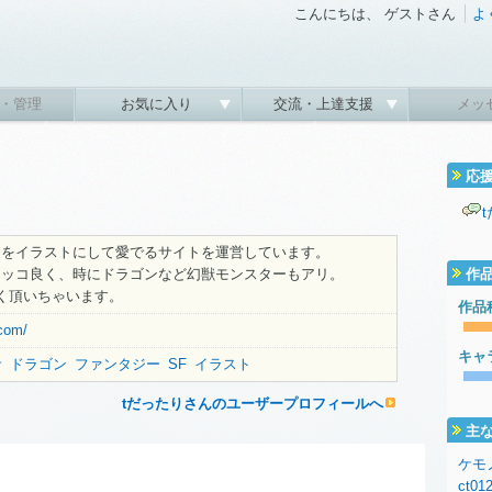
こんにちは、 ゲストさん
よ
・管理
お気に入り
交流・上達支援
メッ
応
ノをイラストにして愛でるサイトを運営しています。
カッコ良く、時にドラゴンなど幻獣モンスターもアリ。
作
く頂いちゃいます。
作品
.com/
キャ
サ
ドラゴン
ファンタジー
SF
イラスト
tだったりさんのユーザープロフィールへ
主
ケモ
ct012