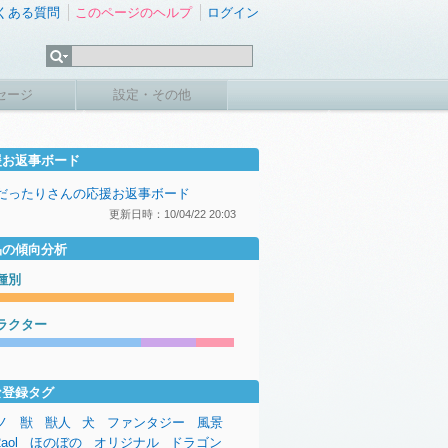
くある質問
このページのヘルプ
ログイン
セージ
設定・その他
援お返事ボード
tだったりさんの応援お返事ボード
更新日時：10/04/22 20:03
品の傾向分析
種別
ラクター
な登録タグ
ノ
獣
獣人
犬
ファンタジー
風景
aol
ほのぼの
オリジナル
ドラゴン