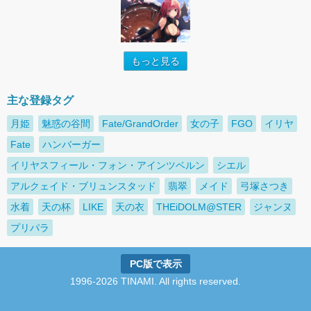
もっと見る
主な登録タグ
月姫
魅惑の谷間
Fate/GrandOrder
女の子
FGO
イリヤ
Fate
ハンバーガー
イリヤスフィール・フォン・アインツベルン
シエル
アルクェイド・ブリュンスタッド
翡翠
メイド
弓塚さつき
水着
天の杯
LIKE
天の衣
THEiDOLM@STER
ジャンヌ
プリパラ
PC版で表示
1996-2026 TINAMI. All rights reserved.