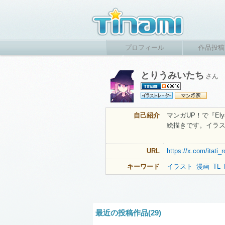
プロフィール
作品投稿
とりうみいたち
さん
自己紹介
マンガUP！で『El
絵描きです。イラ
URL
https://x.com/itati_
キーワード
イラスト
漫画
TL
最近の投稿作品(29)