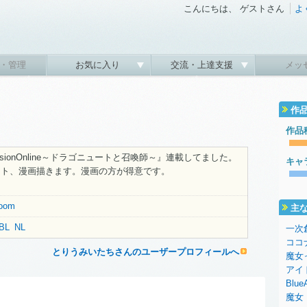
こんにちは、 ゲストさん
よ
・管理
お気に入り
交流・上達支援
メッ
作
作品
ysionOnline～ドラゴニュートと召喚師～』連載してました。
キャ
スト、漫画描きます。漫画の方が得意です。
room
主
BL
NL
一次
ココ
とりうみいたちさんのユーザープロフィールへ
魔女
アイ
Blue
魔女