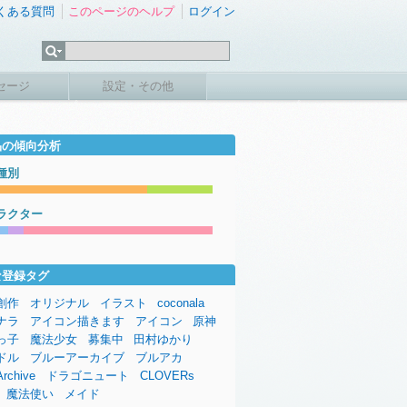
くある質問
このページのヘルプ
ログイン
セージ
設定・その他
品の傾向分析
種別
ラクター
な登録タグ
創作
オリジナル
イラスト
coconala
ナラ
アイコン描きます
アイコン
原神
っ子
魔法少女
募集中
田村ゆかり
ドル
ブルーアーカイブ
ブルアカ
Archive
ドラゴニュート
CLOVERs
魔法使い
メイド