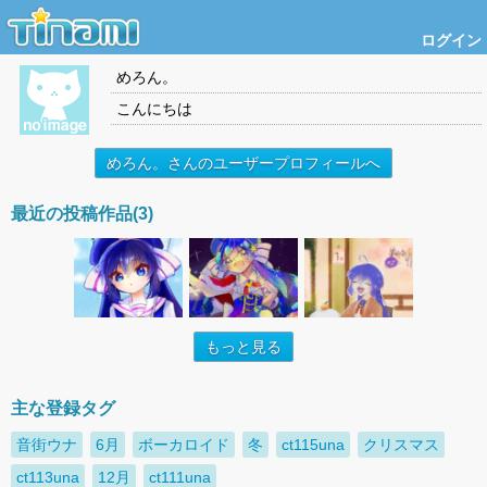
ログイン
めろん。
こんにちは
めろん。さんのユーザープロフィールへ
最近の投稿作品(3)
もっと見る
主な登録タグ
音街ウナ
6月
ボーカロイド
冬
ct115una
クリスマス
ct113una
12月
ct111una