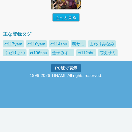
もっと見る
主な登録タグ
ct117yam
ct116yam
ct114shu
萌サミ
まわりみなみ
くだりまつ
ct106shu
金子みすゞ
ct112shu
萌えサミ
PC版で表示
1996-2026 TINAMI. All rights reserved.