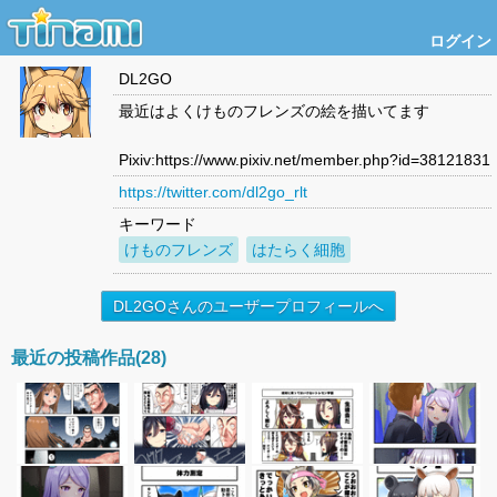
ログイン
DL2GO
最近はよくけものフレンズの絵を描いてます
Pixiv:https://www.pixiv.net/member.php?id=38121831
https://twitter.com/dl2go_rlt
キーワード
けものフレンズ
はたらく細胞
DL2GOさんのユーザープロフィールへ
最近の投稿作品(28)