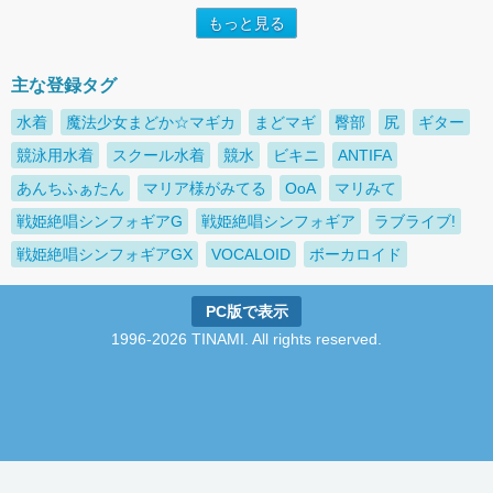
もっと見る
主な登録タグ
水着
魔法少女まどか☆マギカ
まどマギ
臀部
尻
ギター
競泳用水着
スクール水着
競水
ビキニ
ANTIFA
あんちふぁたん
マリア様がみてる
OoA
マリみて
戦姫絶唱シンフォギアG
戦姫絶唱シンフォギア
ラブライブ!
戦姫絶唱シンフォギアGX
VOCALOID
ボーカロイド
PC版で表示
1996-2026 TINAMI. All rights reserved.