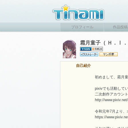
プロフィール
作品投稿
霜月童子（ Ｈ．Ⅰ
自己紹介
初めまして、霜月童
pixivでも活動して
二次創作アカウン
http://www.pixiv.n
令和元年7月より、
https://www.pixiv.