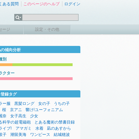
くある質問
このページのヘルプ
ログイン
セージ
設定・その他
品の傾向分析
種別
ラクター
な登録タグ
ラー服
黒髪ロング
女の子
うちの子
桜
京アニ
響け!ユーフォニアム
麗奈
女子高生
少女
る科学の超電磁砲
とある魔術の禁書目録
ライブ!
アマガミ
水着
凪のあすから
涙子
潮留美海
ワンピース
結城穂波