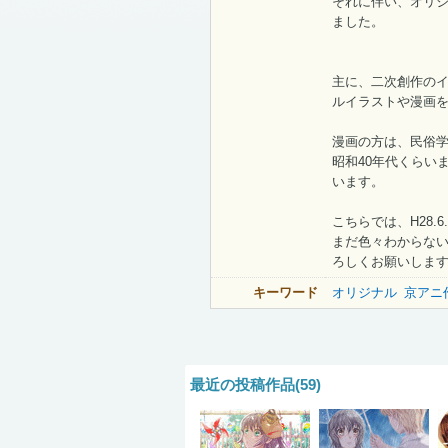
それに伴い、オリジ
ました。
主に、二次創作の
ルイラストや漫画
漫画の方は、民俗
昭和40年代くらい
います。
こちらでは、H28.
まだ色々わからな
ろしくお願いしま
キーワード
オリジナル
京アニ
最近の投稿作品(59)