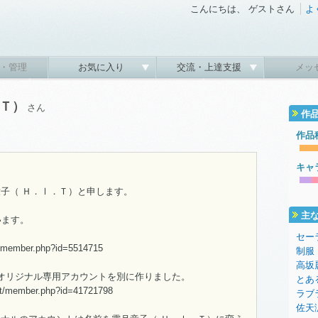
こんにちは、 ゲストさん
よ
・管理
お気に入り
交流・上達支援
メッ
．Ｔ）
さん
作
作品
キャ
子（ Ｈ．Ⅰ．Ｔ）と申します。
主
います。
ト
セー
et/member.php?id=5514715
制服
高坂
オリジナル専用アカウントを別に作りました。
とあ
net/member.php?id=41721798
ラブ
佐天