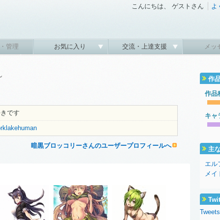
こんにちは、 ゲストさん
よ
・管理
お気に入り
交流・上達支援
メッ
ん
作
作品
好きです
キャ
worklakehuman
暗黒ブロッコリーさんのユーザープロフィールへ
主
エル
メイ
Twi
Tweets