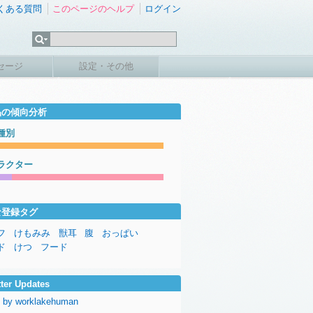
くある質問
このページのヘルプ
ログイン
セージ
設定・その他
品の傾向分析
種別
ラクター
な登録タグ
フ
けもみみ
獣耳
腹
おっぱい
ド
けつ
フード
tter Updates
 by worklakehuman