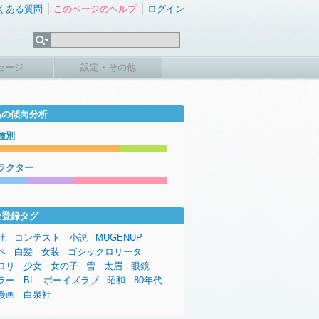
くある質問
このページのヘルプ
ログイン
セージ
設定・その他
品の傾向分析
種別
ラクター
な登録タグ
社
コンテスト
小説
MUGENUP
ペ
白髪
女装
ゴシックロリータ
ロリ
少女
女の子
雪
太眉
眼鏡
ラー
BL
ボーイズラブ
昭和
80年代
漫画
白泉社