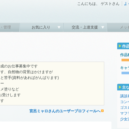
こんにちは、 ゲストさん
よ
・管理
お気に入り
交流・上達支援
メッ
作
作品
作成のお仕事募集中です
キャ
ます、自然物の背景はかけますが
と苦手(資料があればがんばります)
ジー
主
ニメ塗りなど
Lお受けします
講談
ます
コン
ゴス
宮呂ミャロさんのユーザープロフィールへ
マフ
少女