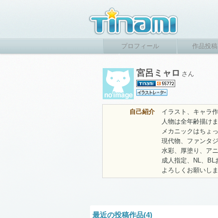
プロフィール
作品投稿
宮呂ミャロ
さん
自己紹介
イラスト、キャラ
人物は全年齢描け
メカニックはちょっ
現代物、ファンタ
水彩、厚塗り、ア
成人指定、NL、B
よろしくお願いし
最近の投稿作品(4)