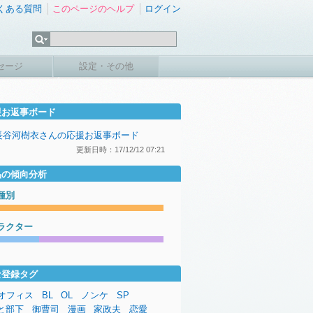
くある質問
このページのヘルプ
ログイン
セージ
設定・その他
援お返事ボード
長谷河樹衣さんの応援お返事ボード
更新日時：17/12/12 07:21
品の傾向分析
種別
ラクター
な登録タグ
オフィス
BL
OL
ノンケ
SP
と部下
御曹司
漫画
家政夫
恋愛