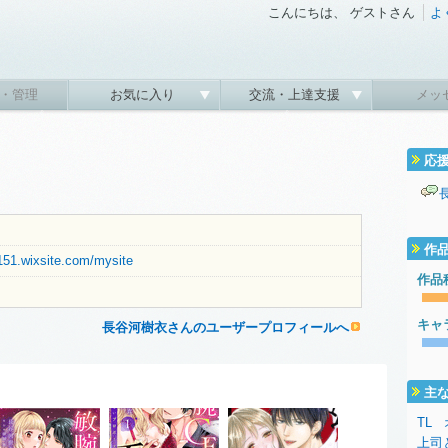
こんにちは、 ゲストさん
よ
・管理
お気に入り
交流・上達支援
メッ
応
作
151.wixsite.com/mysite
作品
キャ
長谷河樹衣さんのユーザープロフィールへ
主
TL
上司