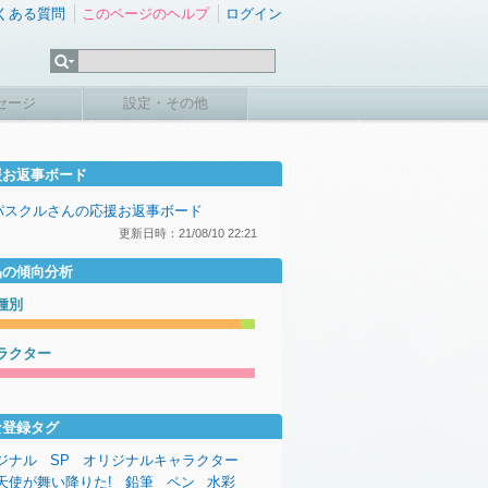
くある質問
このページのヘルプ
ログイン
セージ
設定・その他
援お返事ボード
パスクルさんの応援お返事ボード
更新日時：21/08/10 22:21
品の傾向分析
種別
ラクター
な登録タグ
ジナル
SP
オリジナルキャラクター
天使が舞い降りた!
鉛筆
ペン
水彩