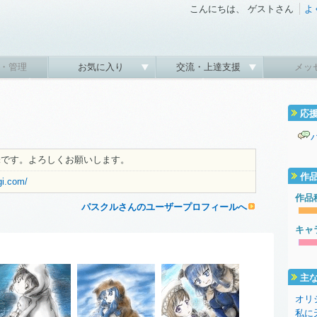
こんにちは、 ゲストさん
よ
・管理
お気に入り
交流・上達支援
メッ
応
味です。よろしくお願いします。
作
gi.com/
作品
パスクルさんのユーザープロフィールへ
キャ
主
オリ
私に