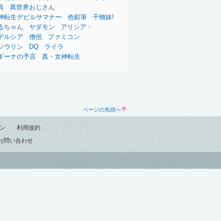
具
異世界おじさん
神転生デビルサマナー
色鉛筆
干物妹!
るちゃん
ヤダモン
アリシア・
デルシア
僧侶
ファミコン
ソウリン
DQ
ライラ
ギーナの予言
真・女神転生
ページの先頭へ
ン
利用規約
お問い合わせ