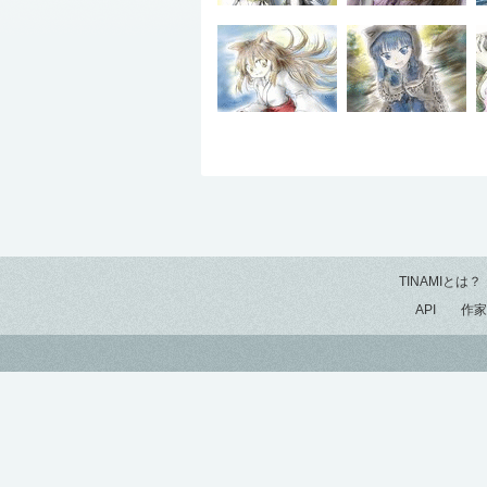
TINAMIとは？
API
作家