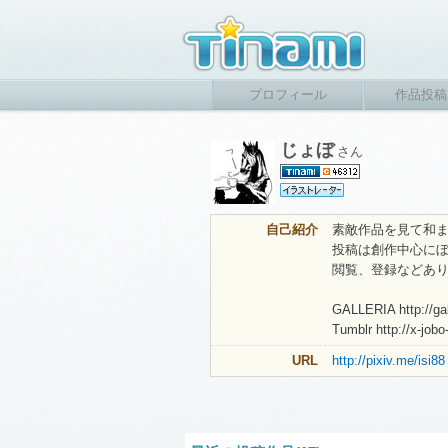
プロフィール
作品投稿
じょぼ
さん
自己紹介
素敵作品を見て和
投稿は創作中心に
閲覧、登録などあ
GALLERIA http://gal
Tumblr http://x-jobo
URL
http://pixiv.me/isi88