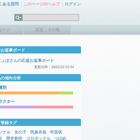
くある質問
このページのヘルプ
ログイン
セージ
設定・その他
援お返事ボード
じょぼさんの応援お返事ボード
更新日時：15/01/22 01:34
品の傾向分析
種別
ラクター
な登録タグ
ジナル
女の子
民族衣装
年賀状
ヌ
歴史創作
コロポックル
つばめ