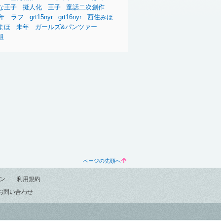
な王子
擬人化
王子
童話二次創作
5年
ラフ
grt15nyr
grt16nyr
西住みほ
まほ
未年
ガールズ&パンツァー
組
ページの先頭へ
ン
利用規約
お問い合わせ