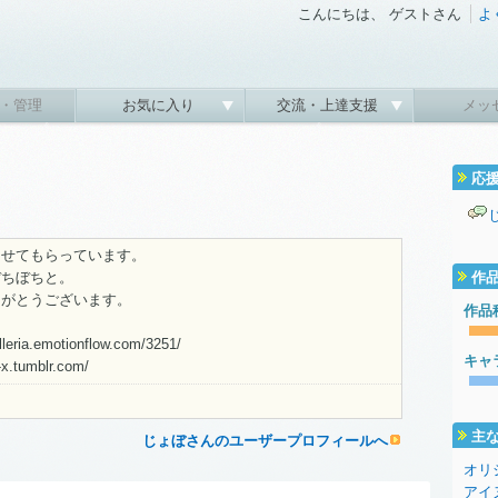
こんにちは、 ゲストさん
よ
・管理
お気に入り
交流・上達支援
メッ
応
ませてもらっています。
ぼちぼちと。
作
りがとうございます。
作品
leria.emotionflow.com/3251/
キャ
-x.tumblr.com/
主
じょぼさんのユーザープロフィールへ
オリ
アイ