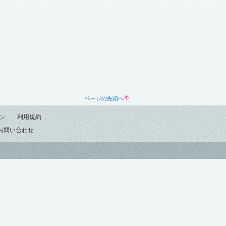
ページの先頭へ
ン
利用規約
お問い合わせ