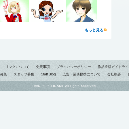
もっと見る
リンクについて
免責事項
プライバシーポリシー
作品投稿ガイドライ
募集
スタッフ募集
Staff Blog
広告・業務提携について
会社概要
1996-2026 TINAMI. All rights reserved.