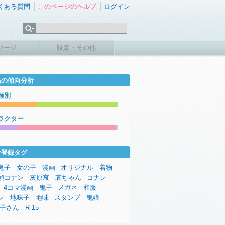
くある質問
このページのヘルプ
ログイン
セージ
設定・その他
品の傾向分析
種別
ラクター
な登録タグ
鬼子
女の子
漫画
オリジナル
着物
偵コナン
灰原哀
哀ちゃん
コナン
4コマ漫画
鬼子
メガネ
和服
ン
地味子
地味
スタンプ
鬼娘
鬼子さん
R-15