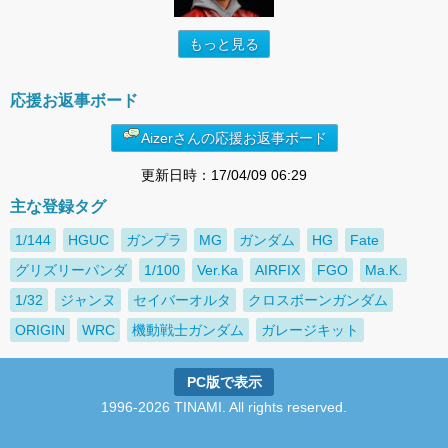
もっと見る
応援お返事ボード
Aizerさんの応援お返事ボード
更新日時：17/04/09 06:29
主な登録タグ
1/144
HGUC
ガンプラ
MG
ガンダム
HG
Fate
グリズリーパンダ
1/100
Ver.Ka
AIRFIX
FGO
Ma.K.
1/32
ジャンヌ
セイバーオルタ
クロスボーンガンダム
ORIGIN
WRC
機動戦士ガンダム
ガレージキット
PC版で表示
1996-2026 TINAMI. All rights reserved.