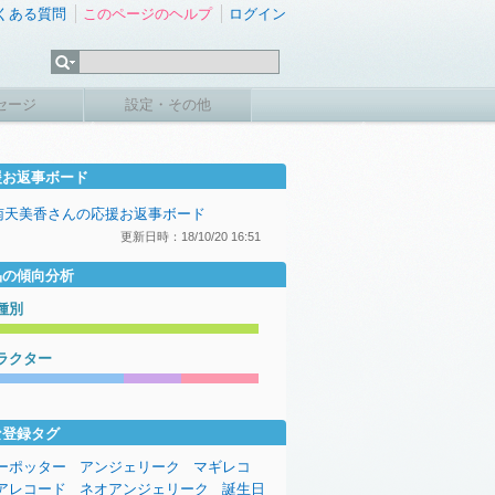
くある質問
このページのヘルプ
ログイン
セージ
設定・その他
援お返事ボード
南天美香さんの応援お返事ボード
更新日時：18/10/20 16:51
品の傾向分析
種別
ラクター
な登録タグ
ーポッター
アンジェリーク
マギレコ
アレコード
ネオアンジェリーク
誕生日