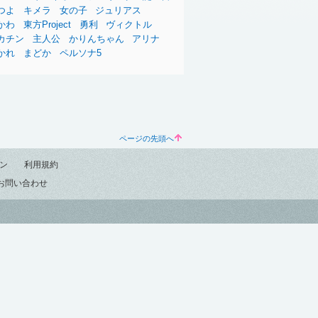
つよ
キメラ
女の子
ジュリアス
かわ
東方Project
勇利
ヴィクトル
カチン
主人公
かりんちゃん
アリナ
かれ
まどか
ペルソナ5
ページの先頭へ
ン
利用規約
お問い合わせ