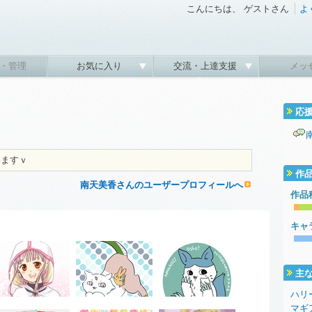
こんにちは、 ゲストさん
よ
・管理
お気に入り
交流・上達支援
メッ
応
いますｖ
作
南天美香さんのユーザープロフィールへ
作品
キャ
主
ハリ
マギ