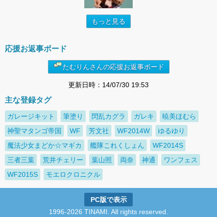
もっと見る
応援お返事ボード
たむりんさんの応援お返事ボード
更新日時：14/07/30 19:53
主な登録タグ
ガレージキット
筆塗り
閃乱カグラ
ガレキ
暁美ほむら
神聖マタンゴ帝国
WF
芳文社
WF2014W
ゆるゆり
魔法少女まどか☆マギカ
艦隊これくしょん
WF2014S
三者三葉
荒井チェリー
葉山照
両奈
神通
ワンフェス
WF2015S
モエロクロニクル
PC版で表示
1996-2026 TINAMI. All rights reserved.