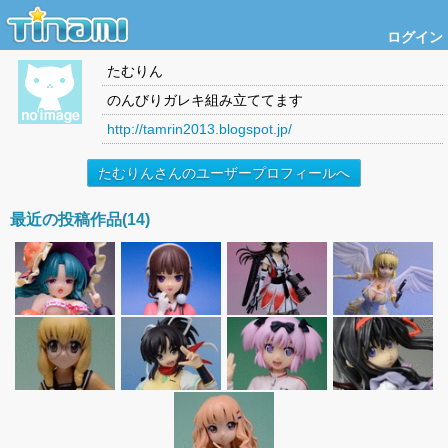
ログイン
たむりん
のんびりガレキ組み立ててます
http://tamrin2013.blogspot.jp/
たむりんさんのユーザープロフィールへ
最近の投稿作品(14)