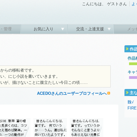
こんにちは、 ゲストさん
よ
・管理
お気に入り
交流・上達支援
メッ
作
作品
ンからの移転者です。
キャ
使い、にじ小説を書いていきます。
たいが、描けないことに腹立たしい今日この頃……
主
ACEDOさんのユーザープロフィールへ
魏√
FIR