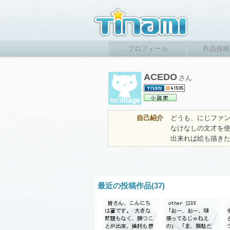
プロフィール
作品投稿
ACEDO
さん
自己紹介
どうも、にじファ
なけなしの文才を
出来れば絵も描き
最近の投稿作品(37)