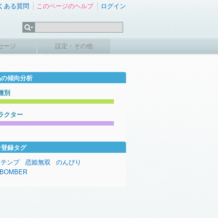
くある質問
このページのヘルプ
ログイン
セージ
設定・その他
品の傾向分析
種別
ラクター
な登録タグ
テンプ
恋姫無双
のんびり
EBOMBER