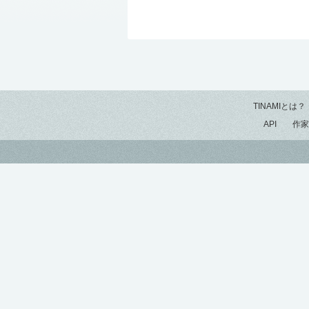
TINAMIとは？
API
作家