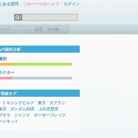
くある質問
このページのヘルプ
ログイン
セージ
設定・その他
品の傾向分析
種別
ラクター
な登録タグ
ミキシングビルド
東方
ガフラン
飯店
ガンダムAGE
上白沢慧音
ブキヤ
ジャンク
ボーダーブレイク
ージキット