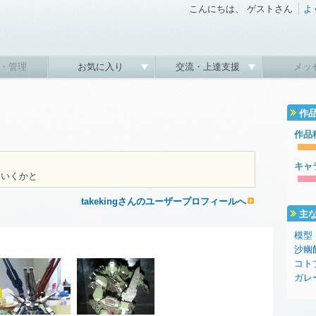
こんにちは、 ゲストさん
よ
・管理
お気に入り
交流・上達支援
メッ
作
作品
キャ
ていくかと
takekingさんのユーザープロフィールへ
主
模型
沙幽
コト
ガレ