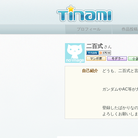
プロフィール
作品投稿
二百式
さん
自己紹介
どうも、二百式と
ガンダムやAC等が
登録したばかりな
よろしくお願いし