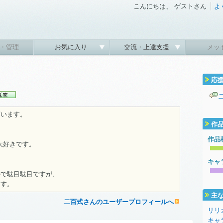
こんにちは、 ゲストさん
よ
・管理
お気に入り
交流・上達支援
メッ
応
言います。
作
作品
大好きです。
キャ
ので駄目駄目ですが、
ます。
主
二百式さんのユーザープロフィールへ
リリ
キャ