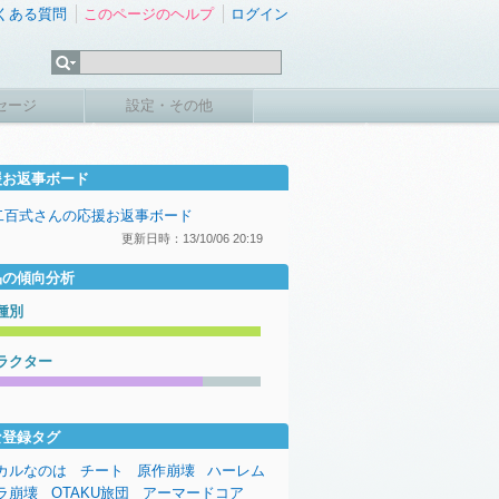
くある質問
このページのヘルプ
ログイン
セージ
設定・その他
援お返事ボード
二百式さんの応援お返事ボード
更新日時：13/10/06 20:19
品の傾向分析
種別
ラクター
な登録タグ
カルなのは
チート
原作崩壊
ハーレム
ラ崩壊
OTAKU旅団
アーマードコア