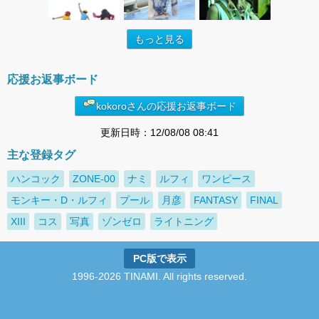
もっと見る
応援お返事ボード
kokoroさんの応援お返事ボード
更新日時：12/08/08 08:41
主な登録タグ
ハンコック
ZONE-00
ナミ
ルフィ
ワンピース
モンキー・D・ルフィ
プール
月彦
FANTASY
FINAL
XIII
コス
写真
ゾンゼロ
ライトニング
PC版で表示
1996-2026 TINAMI. All rights reserved.