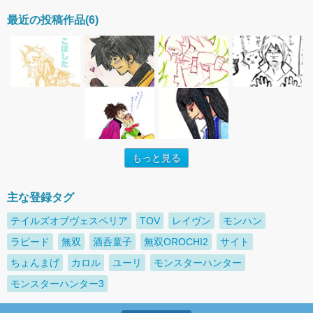
最近の投稿作品(6)
もっと見る
主な登録タグ
テイルズオブヴェスペリア
TOV
レイヴン
モンハン
ラピード
無双
酒呑童子
無双OROCHI2
サイト
ちょんまげ
カロル
ユーリ
モンスターハンター
モンスターハンター3