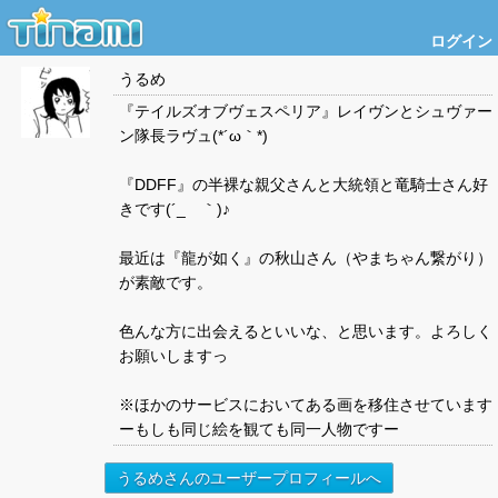
ログイン
うるめ
『テイルズオブヴェスペリア』レイヴンとシュヴァー
ン隊長ラヴュ(*´ω｀*)
『DDFF』の半裸な親父さんと大統領と竜騎士さん好
きです(´_ゝ｀)♪
最近は『龍が如く』の秋山さん（やまちゃん繋がり）
が素敵です。
色んな方に出会えるといいな、と思います。よろしく
お願いしますっ
※ほかのサービスにおいてある画を移住させています
ーもしも同じ絵を観ても同一人物ですー
うるめさんのユーザープロフィールへ