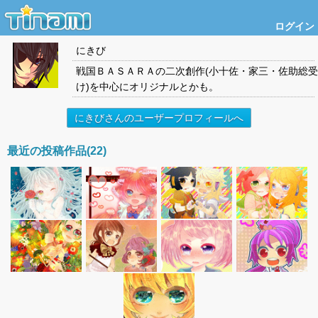
ログイン
にきび
戦国ＢＡＳＡＲＡの二次創作(小十佐・家三・佐助総受
け)を中心にオリジナルとかも。
にきびさんのユーザープロフィールへ
最近の投稿作品(22)