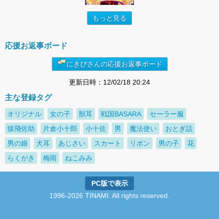
もっと見る
応援お返事ボード
にきびさんの応援お返事ボード
更新日時：12/02/18 20:24
主な登録タグ
オリジナル
女の子
獣耳
戦国BASARA
セーラー服
猿飛佐助
片倉小十郎
小十佐
男
魔法使い
おとぎ話
男の娘
犬耳
あじさい
スカート
リボン
男の子
花
らくがき
梅雨
ねこみみ
PC版で表示
1996-2026 TINAMI. All rights reserved.