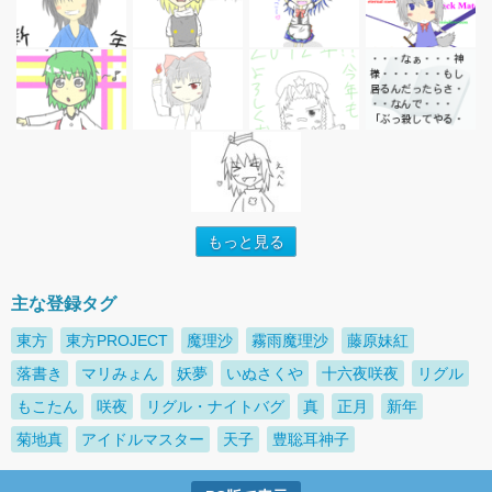
もっと見る
主な登録タグ
東方
東方PROJECT
魔理沙
霧雨魔理沙
藤原妹紅
落書き
マリみょん
妖夢
いぬさくや
十六夜咲夜
リグル
もこたん
咲夜
リグル・ナイトバグ
真
正月
新年
菊地真
アイドルマスター
天子
豊聡耳神子